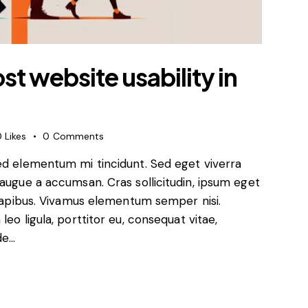
t website usability in
0
Likes
0
Comments
sed elementum mi tincidunt. Sed eget viverra
 augue a accumsan. Cras sollicitudin, ipsum eget
s dapibus. Vivamus elementum semper nisi.
eo ligula, porttitor eu, consequat vitae,
de…