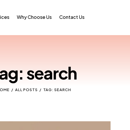
ices
Why Choose Us
Contact Us
ag: search
HOME
ALL POSTS
TAG: SEARCH