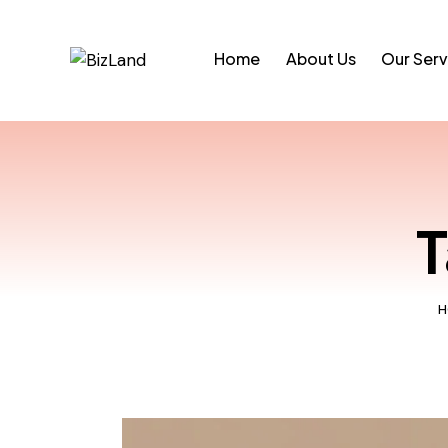
Home
About Us
Our Serv
T