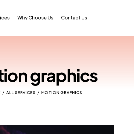
ices
Why Choose Us
Contact Us
ion graphics
E
ALL SERVICES
MOTION GRAPHICS