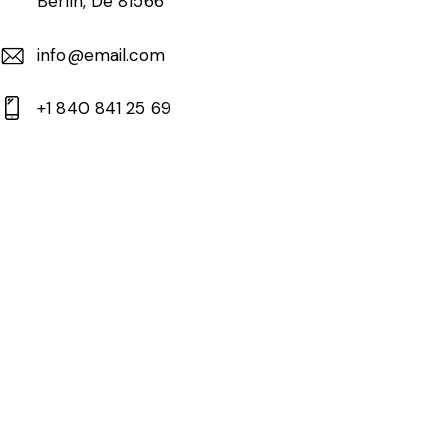
Berlin, De 81566
info@email.com
+1 840 841 25 69