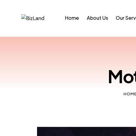
Home
About Us
Our Serv
Mot
HOM