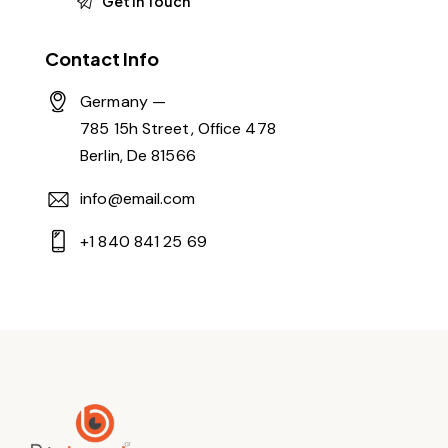
Contact Info
Germany —
785 15h Street, Office 478
Berlin, De 81566
info@email.com
+1 840 841 25 69